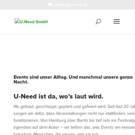
empfang@u-need.de
Events sind unser Alltag. Und manchmal unsere ganze
Nacht.
U-Need ist da, wo’s laut wird.
Wo gebaut, geschleppt, geplant und gefeiert wird. Seit fast 20 J
sorgen wir dafür, dass Veranstaltungen nicht nur stattfinden, so
funktionieren. Von Hamburg über Berlin bis tief rein ins Festival
irgendwo auf dem Acker – wir liefern das, was Events am meiste
brauchen: Menschen, die wissen, was sie tun.