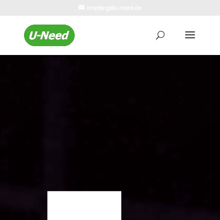
empfang@u-need.de