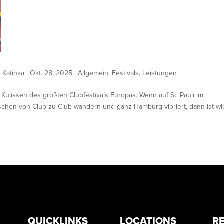
y
Katinka
|
Okt. 28, 2025
|
Allgemein
,
Festivals
,
Leistungen
ulissen des größten Clubfestivals Europas. Wenn auf St. Pauli im
schen von Club zu Club wandern und ganz Hamburg vibriert, dann ist w
QUICKLINKS
LOCATIONS
R